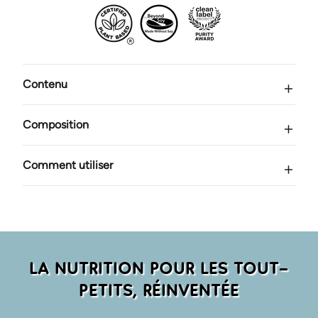
supplément
supplément
nutritionnel
nutritionnel
destiné
destiné
aux
aux
tout-
tout-
petits
petits
Contenu
Composition
Comment utiliser
LA NUTRITION POUR LES TOUT-
PETITS, RÉINVENTÉE