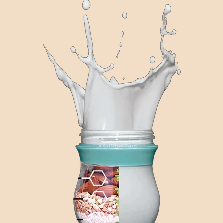
que de fibres qui peuvent modifier
favorablement le microbiome intestinal.
La maltodextrine de tapioca, dérivée du
manioc de légume-racine (pensez: yuca),
est une forme facile à digérer de glucides
et est libre de goût, odeur, et la saveur,
faite à l’aide d’eau et d’enzymes
entièrement naturelles.