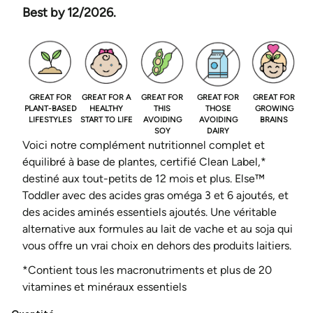
unitaire
par
Best by 12/2026.
GREAT FOR
GREAT FOR A
GREAT FOR
GREAT FOR
GREAT FOR
PLANT-BASED
HEALTHY
THIS
THOSE
GROWING
LIFESTYLES
START TO LIFE
AVOIDING
AVOIDING
BRAINS
SOY
DAIRY
Voici notre complément nutritionnel complet et
équilibré à base de plantes, certifié Clean Label,*
destiné aux tout-petits de 12 mois et plus. Else™
Toddler avec des acides gras oméga 3 et 6 ajoutés, et
des acides aminés essentiels ajoutés. Une véritable
alternative aux formules au lait de vache et au soja qui
vous offre un vrai choix en dehors des produits laitiers.
*Contient tous les macronutriments et plus de 20
vitamines et minéraux essentiels