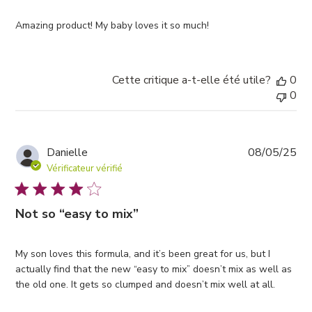
Amazing product! My baby loves it so much!
Cette critique a-t-elle été utile?
0
0
Da
Danielle
08/05/25
de
Vérificateur vérifié
pub
Not so “easy to mix”
My son loves this formula, and it’s been great for us, but I
actually find that the new “easy to mix” doesn’t mix as well as
the old one. It gets so clumped and doesn’t mix well at all.