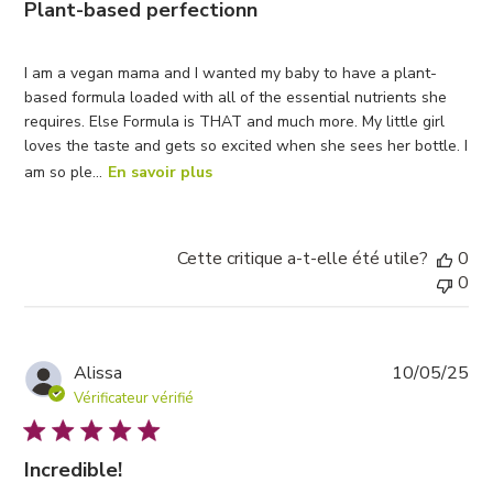
Plant-based perfectionn
I am a vegan mama and I wanted my baby to have a plant-
based formula loaded with all of the essential nutrients she
requires. Else Formula is THAT and much more. My little girl
loves the taste and gets so excited when she sees her bottle. I
am so ple...
En savoir plus
Cette critique a-t-elle été utile?
0
0
Da
Alissa
10/05/25
de
Vérificateur vérifié
pub
Incredible!