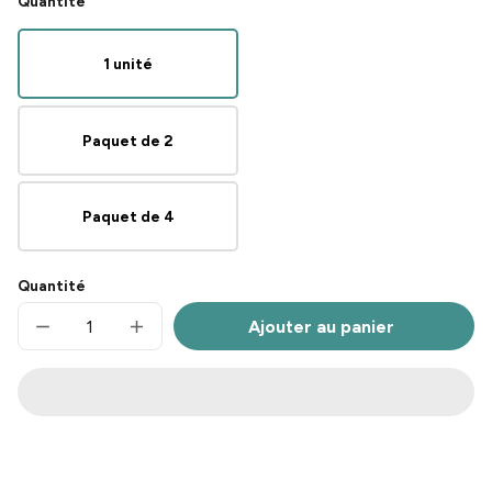
Quantité
1 unité
Paquet de 2
Paquet de 4
Quantité
Ajouter au panier
Réduire
Augmenter
la
la
quantité
quantité
de
de
Else™
Else™
Toddler
Toddler
complete
complete
&amp;
&amp;
balanced*
balanced*