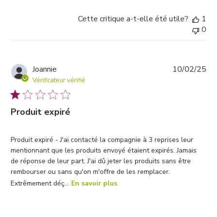
Cette critique a-t-elle été utile?
1
0
Da
Joannie
10/02/25
de
Vérificateur vérifié
pub
Produit expiré
Produit expiré - J'ai contacté la compagnie à 3 reprises leur
mentionnant que les produits envoyé étaient expirés. Jamais
de réponse de leur part. J'ai dû jeter les produits sans être
rembourser ou sans qu'on m'offre de les remplacer.
Extrêmement déç...
En savoir plus