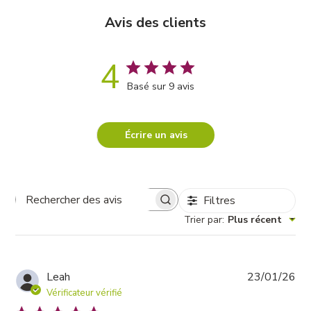
Avis des clients
4
Basé sur 9 avis
Écrire un avis
Filtres
Rechercher
des
Trier par
:
Plus récent
avis
Da
Leah
23/01/26
de
Vérificateur vérifié
pub