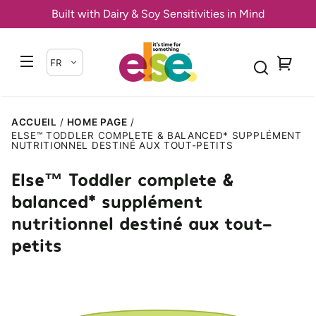
et
Built with Dairy & Soy Sensitivities in Mind
passer
au
contenu
FR
Transla
missing:
fr.cart
asser aux
ACCUEIL
HOME PAGE
formations
ELSE™ TODDLER COMPLETE & BALANCED* SUPPLÉMENT
produits
NUTRITIONNEL DESTINÉ AUX TOUT-PETITS
Else™ Toddler complete &
balanced* supplément
nutritionnel destiné aux tout-
petits